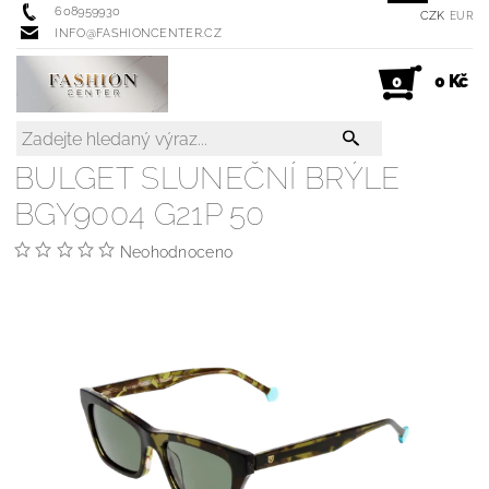
608959930
CZK
EUR
INFO@FASHIONCENTER.CZ
0 Kč
0
BULGET SLUNEČNÍ BRÝLE
BGY9004 G21P 50
Neohodnoceno