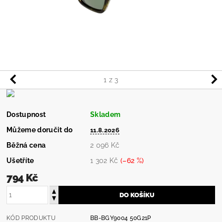
1
z 3
Dostupnost
Skladem
Můžeme doručit do
11.8.2026
Běžná cena
2 096 Kč
Ušetříte
1 302 Kč
(–62 %)
794 Kč
KÓD PRODUKTU
BB-BGY9004 50G21P