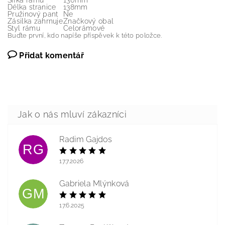
Šířka rámu
130mm
Délka stranice
138mm
Pružinový pant
Ne
Zásilka zahrnuje
Značkový obal
Styl rámu
Celorámové
Buďte první, kdo napíše příspěvek k této položce.
Přidat komentář
Radim Gajdos
RG
17.7.2026
Gabriela Mlýnková
GM
17.6.2025