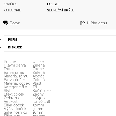
ZNAČKA
BULGET
KATEGORIE
SLUNEČNÍ BRÝLE
Dotaz
Hlídat cenu
POPIS
DISKUZE
Pohlaví
Unisex
Hlavní barva
Zelená
Extra
Žádné
Barva rámu
Zelená
Materiál rámu
Acetát
Barva čoček
Zelená
Materiál čoček
Plast
Kategorie filtru
Tři
Styl
Kočičí oko
Efekt čoček
Žádný
Ochrana
UV400
Velikost
50-16-138
Šířka čoček
50mm
Výška čoček
32mm
Šířka nosníku
16mm