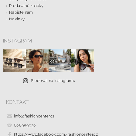
Prodávané značky
Napište nám
Novinky
INSTAGRAM
Sledovat na Instagramu
KONTAKT
info
@
fashioncenter.cz
608959930
https://www.facebook.com/fashioncenter.cz