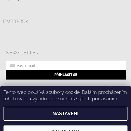
FACEBOOK
NEWSLETTER
|
Online formulář pro odstoupení od smlouvy
Kolik stojí doprava?
Tento web používá soubory cookie. Dalším procházením
|
Ochrana osobních údajů a cookies
tohoto webu vyjadřujete souhlas s jejich používáním.
NASTAVENÍ
2026 © Fashion Center, všechna práva vyhrazena