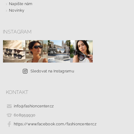
Napište nám
Novinky
INSTAGRAM
Sledovat na Instagramu
KONTAKT
info
@
fashioncenter.cz
608959930
https://www.facebook.com/fashioncenter.cz