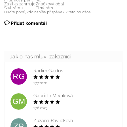
Pružinový pant
Ne
Zásilka zahrnuje
Značkový obal
Styl rámu
Plný rám
Buďte první, kdo napíše příspěvek k této položce.
Přidat komentář
Radim Gajdos
RG
17.7.2026
Gabriela Mlýnková
GM
17.6.2025
Zuzana Pavlíčková
ZP