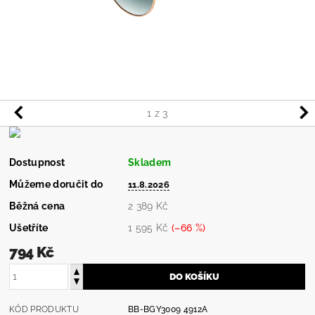
1
z 3
Dostupnost
Skladem
Můžeme doručit do
11.8.2026
Běžná cena
2 389 Kč
Ušetříte
1 595 Kč
(–66 %)
794 Kč
KÓD PRODUKTU
BB-BGY3009 4912A