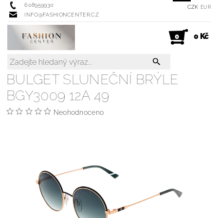
608959930
CZK
EUR
INFO@FASHIONCENTER.CZ
0 Kč
0
BULGET SLUNEČNÍ BRÝLE
BGY3009 12A 49
Neohodnoceno