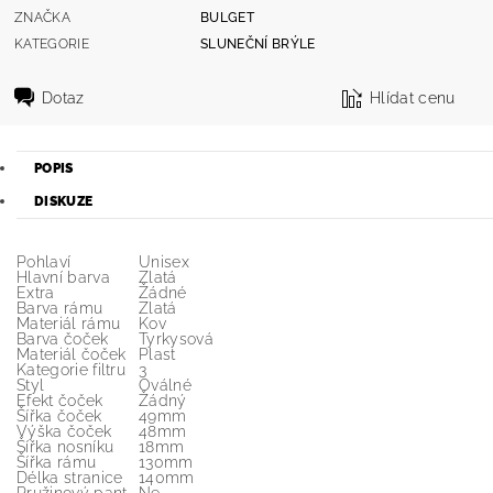
ZNAČKA
BULGET
KATEGORIE
SLUNEČNÍ BRÝLE
Dotaz
Hlídat cenu
POPIS
DISKUZE
Pohlaví
Unisex
Hlavní barva
Zlatá
Extra
Žádné
Barva rámu
Zlatá
Materiál rámu
Kov
Barva čoček
Tyrkysová
Materiál čoček
Plast
Kategorie filtru
3
Styl
Oválné
Efekt čoček
Žádný
Šířka čoček
49mm
Výška čoček
48mm
Šířka nosníku
18mm
Šířka rámu
130mm
Délka stranice
140mm