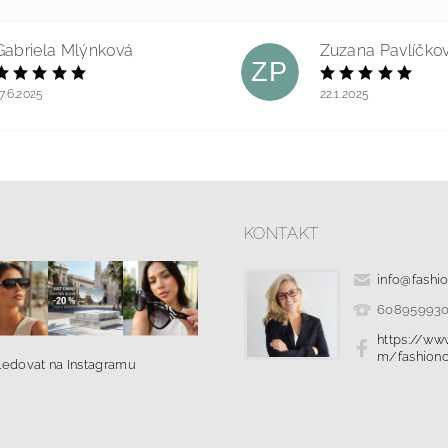
Gabriela Mlýnková
Zuzana Pavlíčko
ZP
7.6.2025
22.1.2025
KONTAKT
info
@
fashi
60895993
https://ww
m/fashionc
ledovat na Instagramu