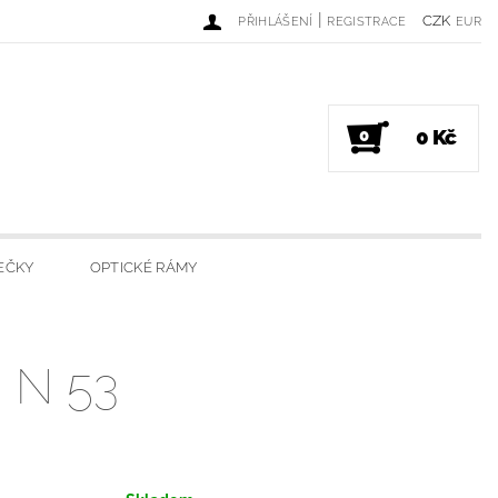
|
CZK
PŘIHLÁŠENÍ
REGISTRACE
EUR
0 Kč
0
EČKY
OPTICKÉ RÁMY
DINKY
LUXUSNÍ SVÍČKY
 N 53