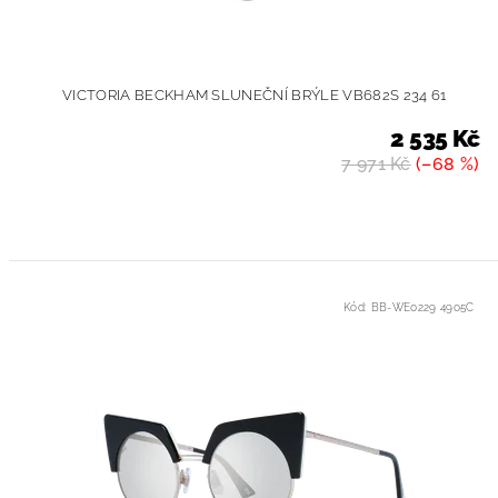
VICTORIA BECKHAM SLUNEČNÍ BRÝLE VB682S 234 61
2 535 Kč
7 971 Kč
(–68 %)
Kód:
BB-WE0229 4905C