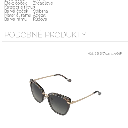
Efekt čoček
Zrcadlové
Kategorie filtru
3
Barva čoček
Stříbrná
Materiál rámu
Acetát
Barva rámu
Růžová
PODOBNÉ PRODUKTY
Kód:
BB-SYA025 539G6P