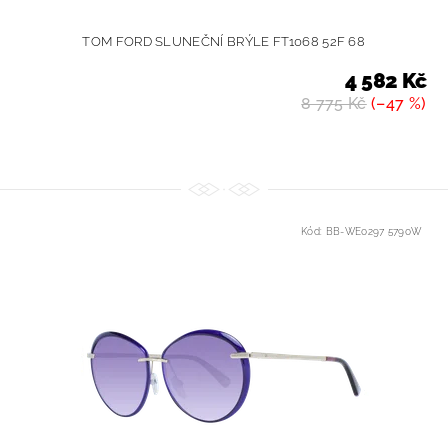
TOM FORD SLUNEČNÍ BRÝLE FT1068 52F 68
4 582 Kč
8 775 Kč
(–47 %)
Kód:
BB-WE0297 5790W