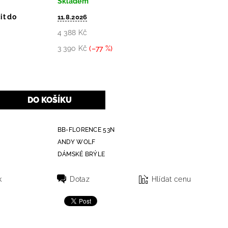
Skladem
it do
11.8.2026
4 388 Kč
3 390 Kč
(–77 %)
BB-FLORENCE 53N
ANDY WOLF
DÁMSKÉ BRÝLE
k
Dotaz
Hlídat cenu