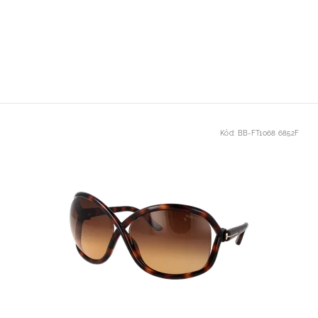
Kód:
BB-FT1068 6852F