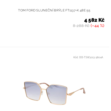
TOM FORD SLUNEČNÍ BRÝLE FT1137-K 48E 55
4 582 Kč
8 288 Kč
(–44 %)
Kód:
BB-TSW3013 5804A