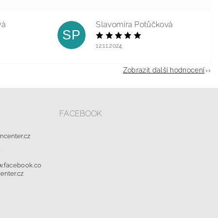
vá
Slavomíra Potůčková
SP
12.11.2024
Zobrazit další hodnocení
FACEBOOK
oncenter.cz
0
w.facebook.co
enter.cz