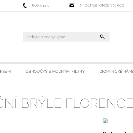
608959930
INFO@FASHIONCENTER.CZ
IPSEM
OBROUČKY S MODRÝMI FILTRY
DIOPTRICKÉ RÁM
 FILTRY
SLUNEČNÍ BRÝLE
LYŽAŘSKÉ BRÝLE
HO
NÍ BRÝLE FLORENCE
OBCHODU
MOJE OBLÍBENÉ