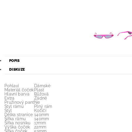
POPIS
DISKUZE
Pohlaví
Dámské
Materiál čoček
Plast
Hlavní barva
Růžová
Extra
Žádné
Pružinový pant
Ne
Styl rámu
Plný rám
Styl
Kočičí
Délka stranice
140mm
Šířka rámu
140mm
Šířka nosníku
17mm
Výška čoček
22mm
Šířka čoček
53mm