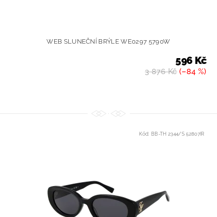
WEB SLUNEČNÍ BRÝLE WE0297 5790W
596 Kč
3 876 Kč
(–84 %)
Kód:
BB-TH 2344/S 52807IR