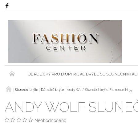
OBROUČKY PRO DIOPTRICKÉ BRÝLE SE SLUNEČNÍM KL
RÁMY S KLIPSY NA SLUNEČNÍ BRÝLE
Sluneční brýle
Dámské brýle
Andy Wolf Sluneční brýle Florence N 53
RÁMCE S MODRÝMI
ANDY WOLF SLUNEČ
OBCHODNÍ PODMÍNKY
KONTAKTY
HODNOCENÍ 
Neohodnoceno