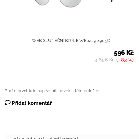
WEB SLUNEČNÍ BRÝLE WE0229 4905C
596 Kč
3 656 Kč
(–83 %)
Buďte první, kdo napíše příspěvek k této položce.
Přidat komentář