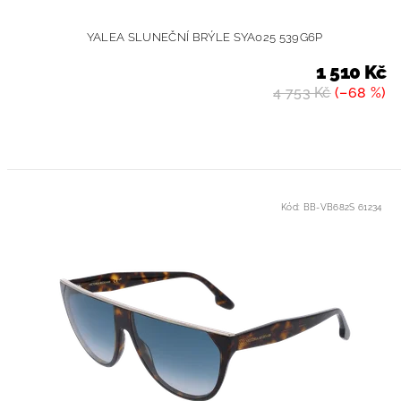
YALEA SLUNEČNÍ BRÝLE SYA025 539G6P
1 510 Kč
4 753 Kč
(–68 %)
Kód:
BB-VB682S 61234