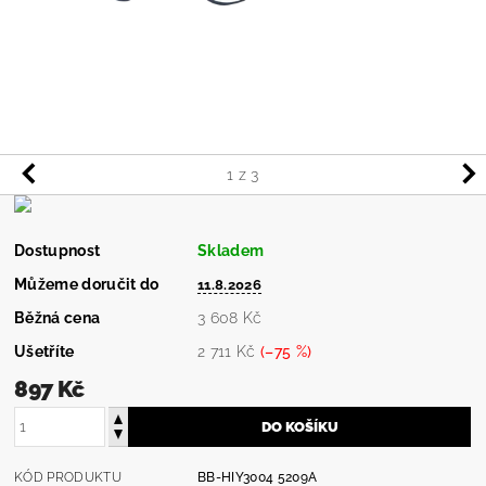
1
z 3
Dostupnost
Skladem
Můžeme doručit do
11.8.2026
Běžná cena
3 608 Kč
Ušetříte
2 711 Kč
(–75 %)
897 Kč
KÓD PRODUKTU
BB-HIY3004 5209A