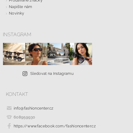
Prodávané značky
Napište nám
Novinky
INSTAGRAM
Sledovat na Instagramu
KONTAKT
info
@
fashioncenter.cz
608959930
https://www.facebook.com/fashioncenter.cz