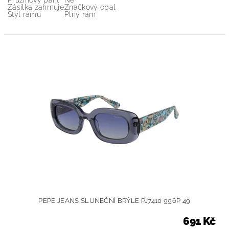
Pružinový pant
Ne
Zásilka zahrnuje
Značkový obal
Styl rámu
Plný rám
PEPE JEANS SLUNEČNÍ BRÝLE PJ7410 996P 49
691 Kč