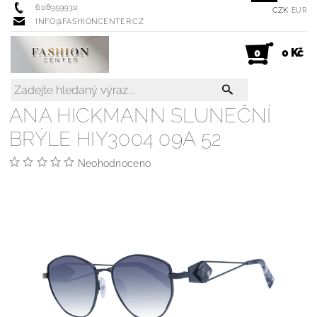
608959930
CZK
EUR
INFO@FASHIONCENTER.CZ
0 Kč
0
ANA HICKMANN SLUNEČNÍ
BRÝLE HIY3004 09A 52
Neohodnoceno