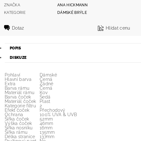
ZNAČKA
ANA HICKMANN
KATEGORIE
DÁMSKÉ BRÝLE
Dotaz
Hlídat cenu
POPIS
DISKUZE
Pohlaví
Dámské
Hlavní barva
Černá
Extra
Žádné
Barva rámu
Černá
Materiál rámu
Kov
Barva čoček
Šedá
Materiál čoček
Plast
Kategorie filtru
2
Efekt čoček
Přechodový
Ochrana
100% UVA & UVB
Šířka čoček
52mm
Výška čoček
46mm
Šířka nosníku
16mm
Šířka rámu
135mm
Délka stranice
137mm