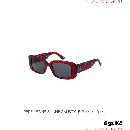
4 631 Kč
(–65 %)
PEPE JEANS SLUNEČNÍ BRÝLE PJ7424 263 52
691 Kč
1 950 Kč
(–64 %)