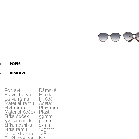
POPIS
DISKUZE
Pohlaví
Dámské
Hlavní barva
Hnědá
Barva rámu
Hnědá
Materiál rámu
Acetát
Styl rámu
Plný rám
Materiál čoček
Plast
Šířka čoček
59mm
Výška čoček
54mm
Šířka nosníku
17mm
Šířka rámu
145mm
Délka stranice
148mm
Pružinový pant
Ne