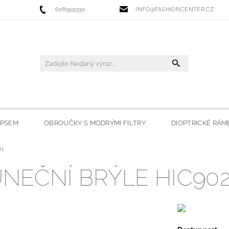
608959930
INFO@FASHIONCENTER.CZ
IPSEM
OBROUČKY S MODRÝMI FILTRY
DIOPTRICKÉ RÁM
21
 FILTRY
SLUNEČNÍ BRÝLE
LYŽAŘSKÉ BRÝLE
HO
EČNÍ BRÝLE HIC902
OBCHODU
MOJE OBLÍBENÉ