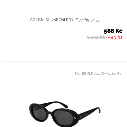
COMMA SLUNEČNÍ BRÝLE 77189 54 53
588 Kč
3 632 Kč
(–83 %)
Kód:
BB-PLD 6253/S/X 52807M9