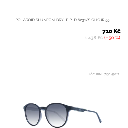
POLAROID SLUNEČNÍ BRÝLE PLD 6231/S QHOJR 55
710 Kč
1 438 Kč
(–50 %)
Kód:
BB-PJ7430 53017