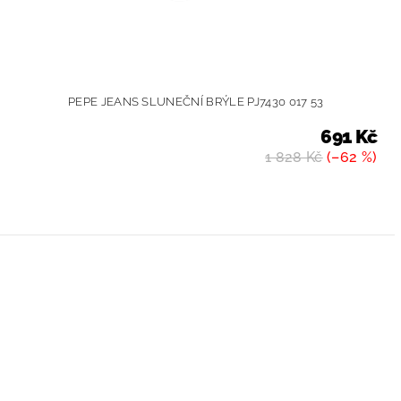
PEPE JEANS SLUNEČNÍ BRÝLE PJ7430 017 53
691 Kč
1 828 Kč
(–62 %)