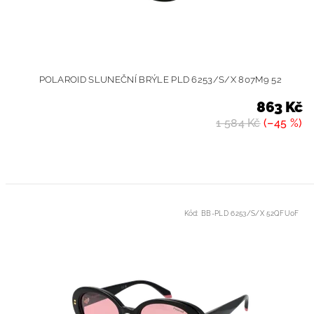
POLAROID SLUNEČNÍ BRÝLE PLD 6253/S/X 807M9 52
863 Kč
1 584 Kč
(–45 %)
Kód:
BB-PLD 6253/S/X 52QFU0F