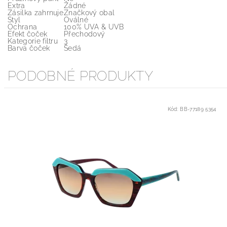
Extra
Žádné
Zásilka zahrnuje
Značkový obal
Styl
Oválné
Ochrana
100% UVA & UVB
Efekt čoček
Přechodový
Kategorie filtru
3
Barva čoček
Šedá
PODOBNÉ PRODUKTY
Kód:
BB-77189 5354