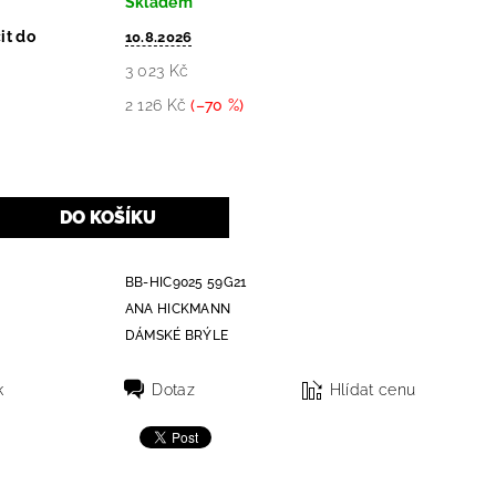
Skladem
it do
10.8.2026
3 023 Kč
2 126 Kč
(–70 %)
BB-HIC9025 59G21
ANA HICKMANN
DÁMSKÉ BRÝLE
k
Dotaz
Hlídat cenu