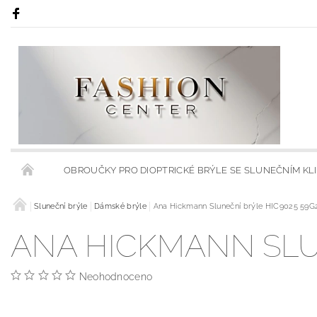
OBROUČKY PRO DIOPTRICKÉ BRÝLE SE SLUNEČNÍM KL
RÁMY S KLIPSY NA SLUNEČNÍ BRÝLE
Sluneční brýle
Dámské brýle
Ana Hickmann Sluneční brýle HIC9025 59G
RÁMCE S MODRÝMI
ANA HICKMANN SLUN
OBCHODNÍ PODMÍNKY
KONTAKTY
HODNOCENÍ 
Neohodnoceno