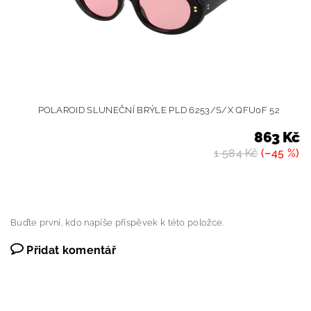
POLAROID SLUNEČNÍ BRÝLE PLD 6253/S/X QFU0F 52
863 Kč
1 584 Kč
(–45 %)
Buďte první, kdo napíše příspěvek k této položce.
Přidat komentář