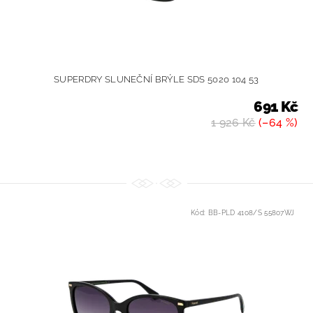
SUPERDRY SLUNEČNÍ BRÝLE SDS 5020 104 53
691 Kč
1 926 Kč
(–64 %)
Kód:
BB-PLD 4108/S 55807WJ