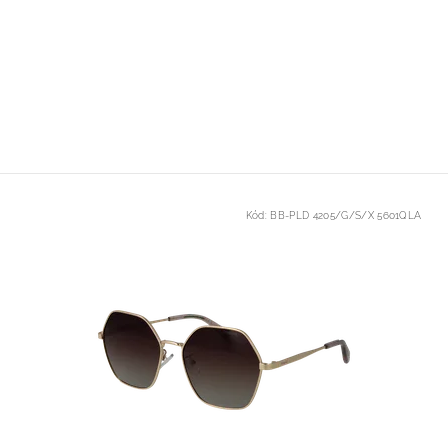
Kód:
BB-PLD 4205/G/S/X 5601QLA