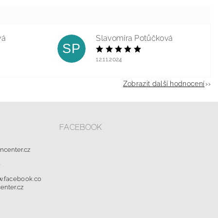
vá
Slavomíra Potůčková
SP
12.11.2024
Zobrazit další hodnocení
FACEBOOK
oncenter.cz
0
w.facebook.co
enter.cz