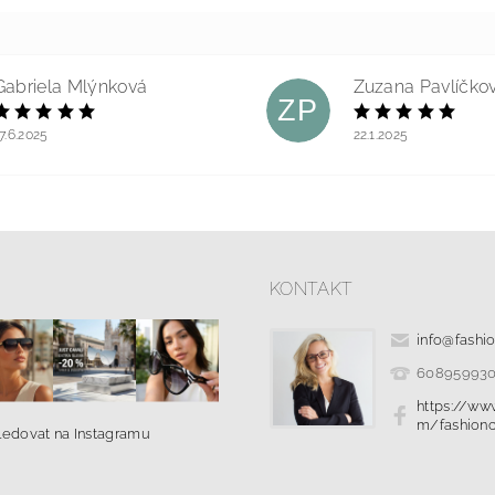
Gabriela Mlýnková
Zuzana Pavlíčko
ZP
7.6.2025
22.1.2025
KONTAKT
info
@
fashi
60895993
https://ww
m/fashionc
ledovat na Instagramu