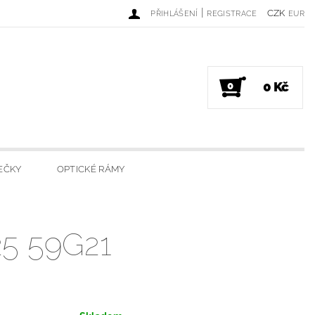
|
CZK
PŘIHLÁŠENÍ
REGISTRACE
EUR
0 Kč
0
EČKY
OPTICKÉ RÁMY
DINKY
LUXUSNÍ SVÍČKY
5 59G21