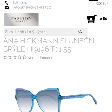
608959930
CZK
EUR
INFO@FASHIONCENTER.CZ
0 Kč
0
ANA HICKMANN SLUNEČNÍ
BRÝLE HI9196 T01 55
Neohodnoceno