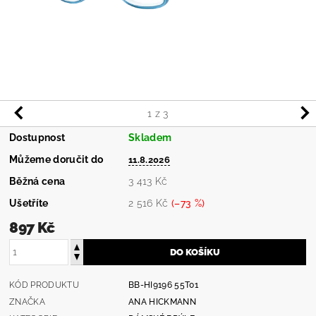
1
z 3
Dostupnost
Skladem
Můžeme doručit do
11.8.2026
Běžná cena
3 413 Kč
Ušetříte
2 516 Kč
(–73 %)
897 Kč
KÓD PRODUKTU
BB-HI9196 55T01
ZNAČKA
ANA HICKMANN