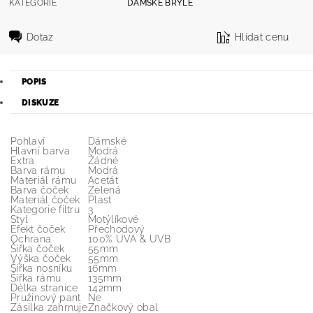
KATEGORIE
DÁMSKÉ BRÝLE
Dotaz
Hlídat cenu
POPIS
DISKUZE
Pohlaví
Dámské
Hlavní barva
Modrá
Extra
Žádné
Barva rámu
Modrá
Materiál rámu
Acetát
Barva čoček
Zelená
Materiál čoček
Plast
Kategorie filtru
3
Styl
Motýlíkové
Efekt čoček
Přechodový
Ochrana
100% UVA & UVB
Šířka čoček
55mm
Výška čoček
55mm
Šířka nosníku
16mm
Šířka rámu
135mm
Délka stranice
142mm
Pružinový pant
Ne
Zásilka zahrnuje
Značkový obal