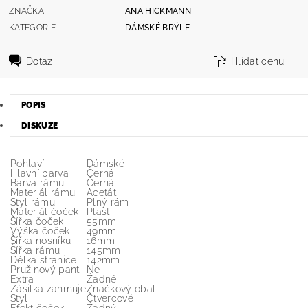
ZNAČKA
ANA HICKMANN
KATEGORIE
DÁMSKÉ BRÝLE
Dotaz
Hlídat cenu
POPIS
DISKUZE
Pohlaví
Dámské
Hlavní barva
Černá
Barva rámu
Černá
Materiál rámu
Acetát
Styl rámu
Plný rám
Materiál čoček
Plast
Šířka čoček
55mm
Výška čoček
49mm
Šířka nosníku
16mm
Šířka rámu
145mm
Délka stranice
142mm
Pružinový pant
Ne
Extra
Žádné
Zásilka zahrnuje
Značkový obal
Styl
Čtvercové