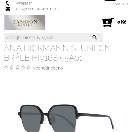
608959930
CZK
EUR
INFO@FASHIONCENTER.CZ
0 Kč
0
ANA HICKMANN SLUNEČNÍ
BRÝLE HI9168 55A01
Neohodnoceno