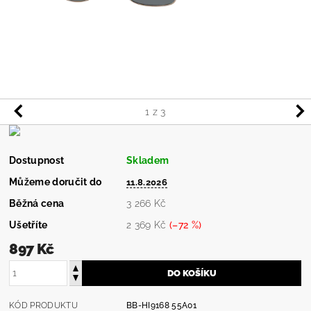
1
z 3
Dostupnost
Skladem
Můžeme doručit do
11.8.2026
Běžná cena
3 266 Kč
Ušetříte
2 369 Kč
(–72 %)
897 Kč
KÓD PRODUKTU
BB-HI9168 55A01