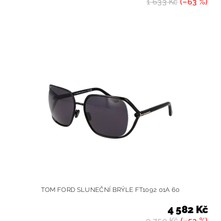
1 633 Kč
(–63 %)
TOM FORD SLUNEČNÍ BRÝLE FT1092 01A 60
4 582 Kč
9 750 Kč
(–53 %)