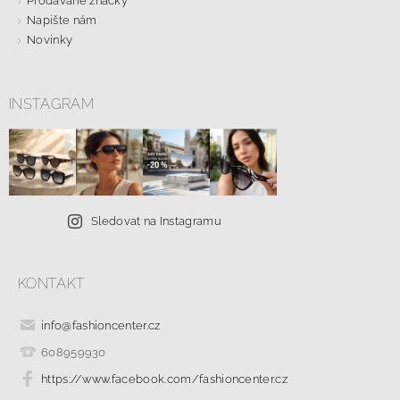
Prodávané značky
Napište nám
Novinky
INSTAGRAM
Sledovat na Instagramu
KONTAKT
info
@
fashioncenter.cz
608959930
https://www.facebook.com/fashioncenter.cz