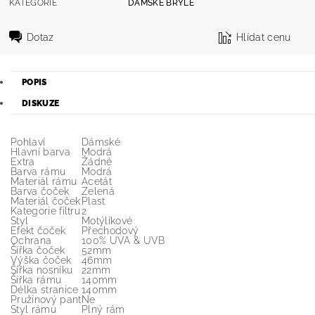
KATEGORIE
DÁMSKÉ BRÝLE
Dotaz
Hlídat cenu
POPIS
DISKUZE
Pohlaví
Dámské
Hlavní barva
Modrá
Extra
Žádné
Barva rámu
Modrá
Materiál rámu
Acetát
Barva čoček
Zelená
Materiál čoček
Plast
Kategorie filtru
2
Styl
Motýlíkové
Efekt čoček
Přechodový
Ochrana
100% UVA & UVB
Šířka čoček
52mm
Výška čoček
46mm
Šířka nosníku
22mm
Šířka rámu
140mm
Délka stranice
140mm
Pružinový pant
Ne
Styl rámu
Plný rám