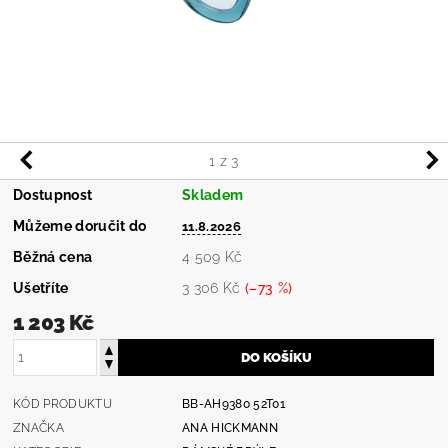
1
z 3
Dostupnost
Skladem
Můžeme doručit do
11.8.2026
Běžná cena
4 509 Kč
Ušetříte
3 306 Kč
(–73 %)
1 203 Kč
KÓD PRODUKTU
BB-AH9380 52T01
ZNAČKA
ANA HICKMANN