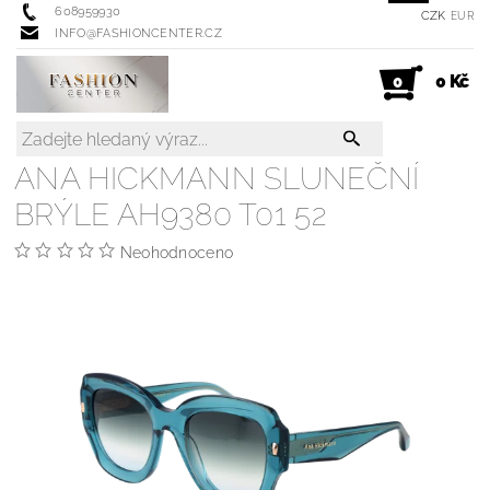
608959930
CZK
EUR
INFO@FASHIONCENTER.CZ
0 Kč
0
ANA HICKMANN SLUNEČNÍ
BRÝLE AH9380 T01 52
Neohodnoceno