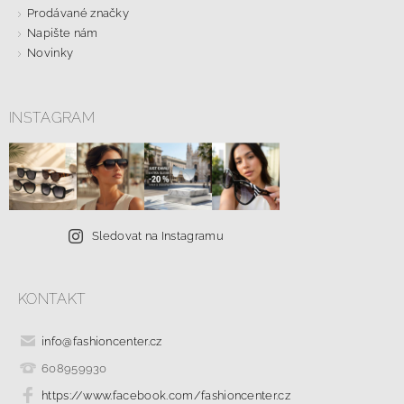
Prodávané značky
Napište nám
Novinky
INSTAGRAM
Sledovat na Instagramu
KONTAKT
info
@
fashioncenter.cz
608959930
https://www.facebook.com/fashioncenter.cz