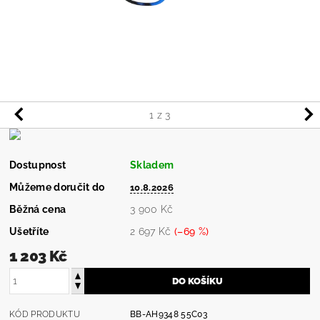
1
z 3
Dostupnost
Skladem
Můžeme doručit do
10.8.2026
Běžná cena
3 900 Kč
Ušetříte
2 697 Kč
(–69 %)
1 203 Kč
KÓD PRODUKTU
BB-AH9348 55C03