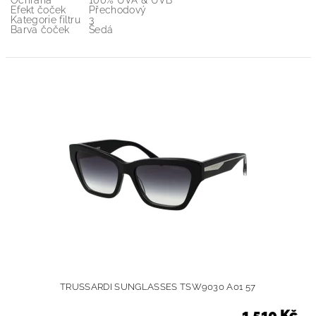
Ochrana
100% UVA & UVB
Efekt čoček
Přechodový
Kategorie filtru
3
Barva čoček
Šedá
TRUSSARDI SUNGLASSES TSW9030 A01 57
1 510 Kč