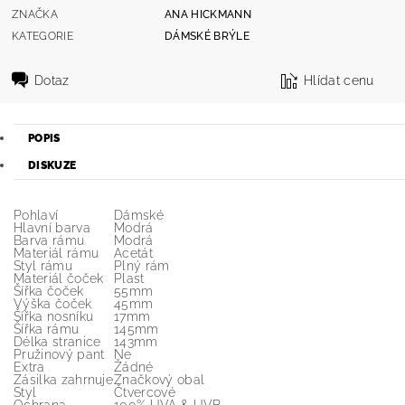
ZNAČKA
ANA HICKMANN
KATEGORIE
DÁMSKÉ BRÝLE
Dotaz
Hlídat cenu
POPIS
DISKUZE
Pohlaví
Dámské
Hlavní barva
Modrá
Barva rámu
Modrá
Materiál rámu
Acetát
Styl rámu
Plný rám
Materiál čoček
Plast
Šířka čoček
55mm
Výška čoček
45mm
Šířka nosníku
17mm
Šířka rámu
145mm
Délka stranice
143mm
Pružinový pant
Ne
Extra
Žádné
Zásilka zahrnuje
Značkový obal
Styl
Čtvercové