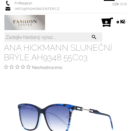
608959930
CZK
EUR
INFO@FASHIONCENTER.CZ
0 Kč
0
ANA HICKMANN SLUNEČNÍ
BRÝLE AH9348 55C03
Neohodnoceno