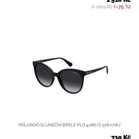
6 069 Kč
(–75 %)
POLAROID SLUNEČNÍ BRÝLE PLD 4086/S 57807WJ
710 Kč