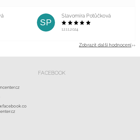
vá
Slavomíra Potůčková
SP
12.11.2024
Zobrazit další hodnocení
FACEBOOK
oncenter.cz
0
w.facebook.co
enter.cz