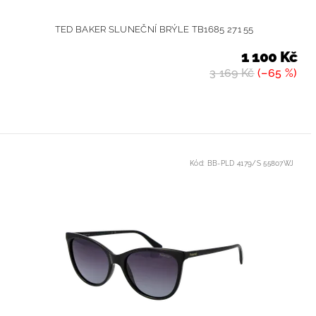
TED BAKER SLUNEČNÍ BRÝLE TB1685 271 55
1 100 Kč
3 169 Kč
(–65 %)
Kód:
BB-PLD 4179/S 55807WJ