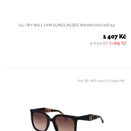
ILL.I BY WILL.I.AM SUNGLASSES WA062V01S 01S 52
1 407 Kč
4 631 Kč
(–69 %)
Kód:
BB-HER 0375/G/S 55807HA