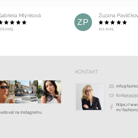
Gabriela Mlýnková
Zuzana Pavlíčko
ZP
7.6.2025
22.1.2025
KONTAKT
info
@
fashi
60895993
https://ww
m/fashionc
ledovat na Instagramu