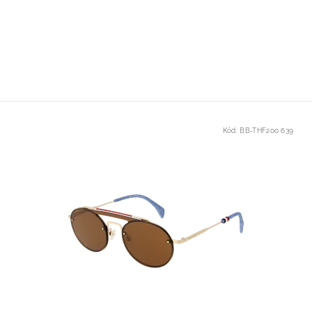
Kód:
BB-THF200 639