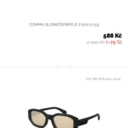
COMMA SLUNEČNÍ BRÝLE 77170 27 53
588 Kč
2 901 Kč
(–79 %)
Kód:
BB-SDS 5020 53104