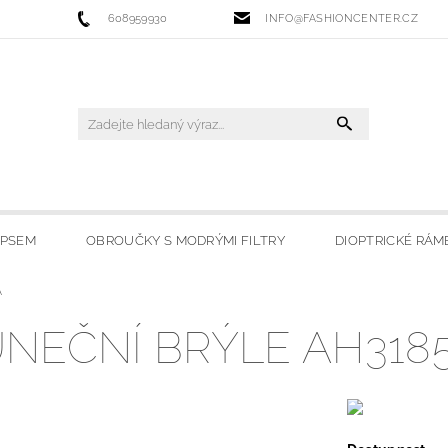
608959930
INFO@FASHIONCENTER.CZ
IPSEM
OBROUČKY S MODRÝMI FILTRY
DIOPTRICKÉ RÁM
A
 FILTRY
SLUNEČNÍ BRÝLE
LYŽAŘSKÉ BRÝLE
HO
NEČNÍ BRÝLE AH3185
OBCHODU
MOJE OBLÍBENÉ