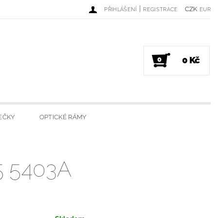
|
CZK
PŘIHLÁŠENÍ
REGISTRACE
EUR
0 Kč
0
EČKY
OPTICKÉ RÁMY
DINKY
LUXUSNÍ SVÍČKY
 5403A