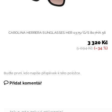
CAROLINA HERRERA SUNGLASSES HER 0375/G/S 807HA 56
3 320 Kč
5 094 Kč
(–34 %)
Buďte první, kdo napíše příspěvek k této položce.
Přidat komentář