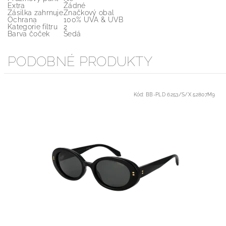
Extra
Žádné
Zásilka zahrnuje
Značkový obal
Ochrana
100% UVA & UVB
Kategorie filtru
2
Barva čoček
Šedá
PODOBNÉ PRODUKTY
Kód:
BB-PLD 6253/S/X 52807M9