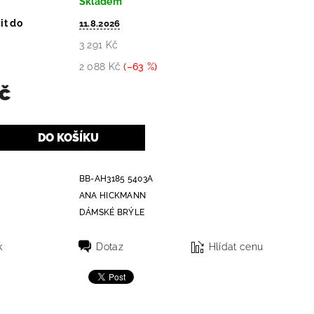
Skladem
it do
11.8.2026
3 291 Kč
2 088 Kč
(–63 %)
Kč
BB-AH3185 5403A
ANA HICKMANN
DÁMSKÉ BRÝLE
k
Dotaz
Hlídat cenu