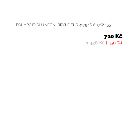
POLAROID SLUNEČNÍ BRÝLE PLD 4179/S 807WJ 55
710 Kč
1 438 Kč
(–50 %)