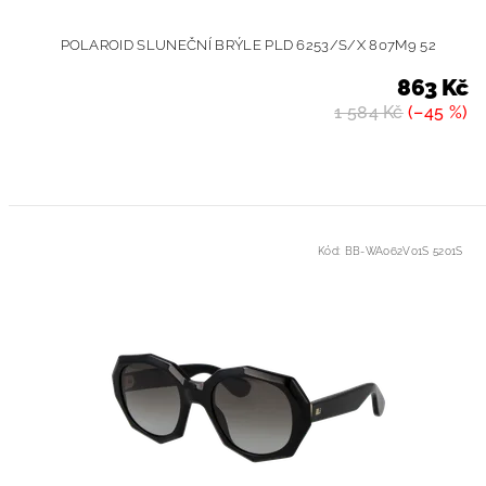
POLAROID SLUNEČNÍ BRÝLE PLD 6253/S/X 807M9 52
863 Kč
1 584 Kč
(–45 %)
Kód:
BB-WA062V01S 5201S