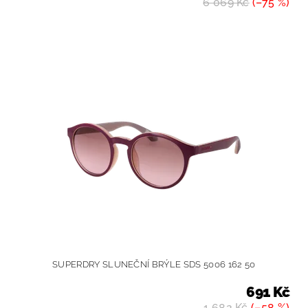
6 069 Kč
(–75 %)
SUPERDRY SLUNEČNÍ BRÝLE SDS 5006 162 50
691 Kč
1 682 Kč
(–58 %)