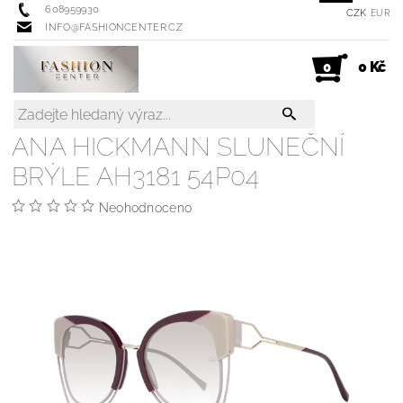
608959930
CZK
EUR
INFO@FASHIONCENTER.CZ
0 Kč
0
ANA HICKMANN SLUNEČNÍ
BRÝLE AH3181 54P04
Neohodnoceno