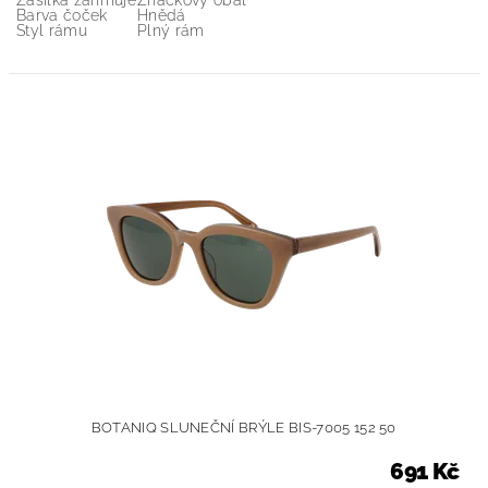
Zásilka zahrnuje
Značkový obal
Barva čoček
Hnědá
Styl rámu
Plný rám
BOTANIQ SLUNEČNÍ BRÝLE BIS-7005 152 50
691 Kč