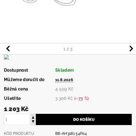
1
z 3
Dostupnost
Skladem
Můžeme doručit do
11.8.2026
Běžná cena
4 509 Kč
Ušetříte
3 306 Kč
(–73 %)
1 203 Kč
KÓD PRODUKTU
BB-AH3181 54P04