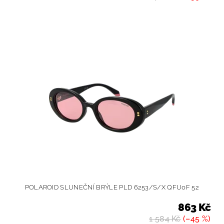
POLAROID SLUNEČNÍ BRÝLE PLD 6253/S/X QFU0F 52
863 Kč
1 584 Kč
(–45 %)