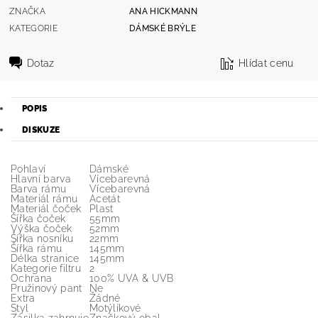
ZNAČKA
ANA HICKMANN
KATEGORIE
DÁMSKÉ BRÝLE
Dotaz
Hlídat cenu
POPIS
DISKUZE
Pohlaví
Dámské
Hlavní barva
Vícebarevná
Barva rámu
Vícebarevná
Materiál rámu
Acetát
Materiál čoček
Plast
Šířka čoček
55mm
Výška čoček
52mm
Šířka nosníku
22mm
Šířka rámu
145mm
Délka stranice
145mm
Kategorie filtru
2
Ochrana
100% UVA & UVB
Pružinový pant
Ne
Extra
Žádné
Styl
Motýlíkové