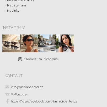
Prodávané značky
Napište nám
Novinky
INSTAGRAM
Sledovat na Instagramu
KONTAKT
info
@
fashioncenter.cz
608959930
https://www.facebook.com/fashioncenter.cz