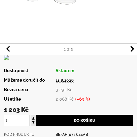
1
z 2
Dostupnost
Skladem
Můžeme doručit do
11.8.2026
Běžná cena
3 291 Kč
Ušetříte
2 088 Kč
(–63 %)
1 203 Kč
KÓD PRODUKTU
BB-AH3177 644AB