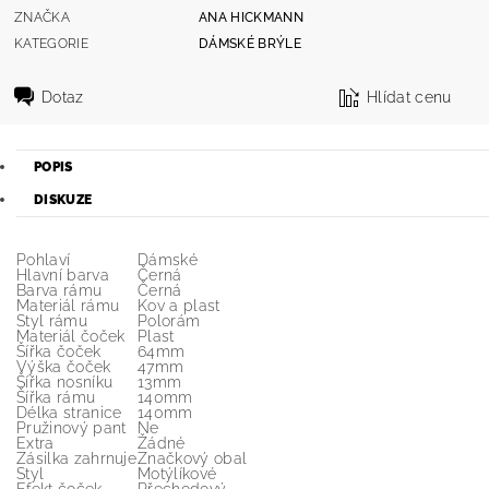
ZNAČKA
ANA HICKMANN
KATEGORIE
DÁMSKÉ BRÝLE
Dotaz
Hlídat cenu
POPIS
DISKUZE
Pohlaví
Dámské
Hlavní barva
Černá
Barva rámu
Černá
Materiál rámu
Kov a plast
Styl rámu
Polorám
Materiál čoček
Plast
Šířka čoček
64mm
Výška čoček
47mm
Šířka nosníku
13mm
Šířka rámu
140mm
Délka stranice
140mm
Pružinový pant
Ne
Extra
Žádné
Zásilka zahrnuje
Značkový obal
Styl
Motýlíkové