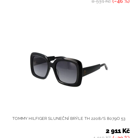
8 531 Kč
(–46 %)
TOMMY HILFIGER SLUNEČNÍ BRÝLE TH 2208/S 8079O 53
2 911 Kč
4 119 Kč
(–29 %)