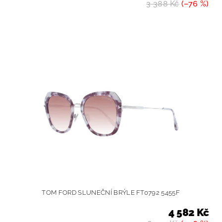
3 388 Kč
(–76 %)
TOM FORD SLUNEČNÍ BRÝLE FT0792 5455F
4 582 Kč