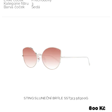
Efekt čoček
Přechodový
Kategorie filtru
3
Barva čoček
Šedá
STING SLUNEČNÍ BRÝLE SST313 56300G
800 Kč