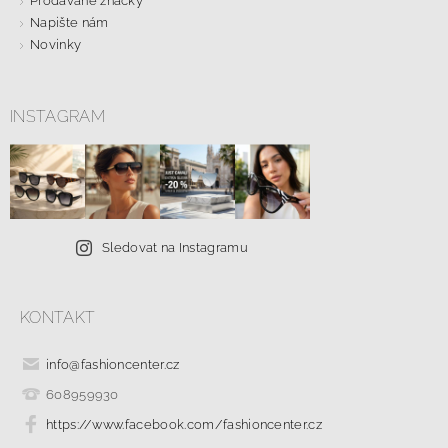
Prodávané značky
Napište nám
Novinky
INSTAGRAM
Sledovat na Instagramu
KONTAKT
info
@
fashioncenter.cz
608959930
https://www.facebook.com/fashioncenter.cz