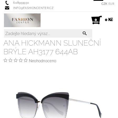
608959930
CZK
EUR
INFO@FASHIONCENTER.CZ
0 Kč
0
ANA HICKMANN SLUNEČNÍ
BRÝLE AH3177 644AB
Neohodnoceno