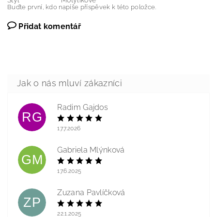
Styl
Motýlíkové
Buďte první, kdo napíše příspěvek k této položce.
Přidat komentář
Radim Gajdos
RG
17.7.2026
Gabriela Mlýnková
GM
17.6.2025
Zuzana Pavlíčková
ZP
22.1.2025