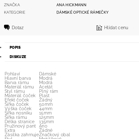
ZNAČKA
ANA HICKMANN
KATEGORIE
DÁMSKÉ OPTICKÉ RÁMEČKY
Dotaz
Hlídat cenu
POPIS
DISKUZE
Pohlaví
Dámské
Hlavní barva
Modrá
Barva rámu
Modrá
Materiál rámu
Acetát
Styl rámu
Plný rám
Materiál čoček
Plast
Efekt čoček
Žádný
Šířka čoček
50mm
Výška čoček
44mm
Šířka nosníku
15mm
Šířka rámu
125mm
Délka stranice
135mm
Pružinový pant
Ano
Extra
Žádné
Zásilka zahrnuje
Značkový obal