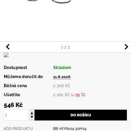
1
z 3
Dostupnost
Skladem
Můžeme doručit do
11.8.2026
Běžná cena
2 706 Kč
Ušetříte
2 160 Kč
(–79 %)
546 Kč
KÓD PRODUKTU
BB-HIY6004 50H04