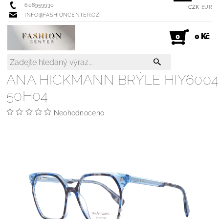
608959930
CZK
EUR
INFO@FASHIONCENTER.CZ
0 Kč
0
ANA HICKMANN BRÝLE HIY6004
50H04
Neohodnoceno