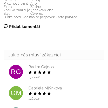
Ochrana
Žádný
Pružinový pant
Ano
Extra
Žádné
Zásilka zahrnuje
Značkový obal
Styl
Čtverec
Buďte první, kdo napíše příspěvek k této položce.
Přidat komentář
Radim Gajdos
RG
17.7.2026
Gabriela Mlýnková
GM
17.6.2025