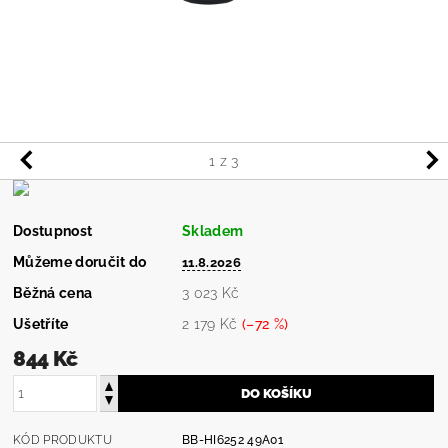
1
z 3
Dostupnost
Skladem
Můžeme doručit do
11.8.2026
Běžná cena
3 023 Kč
Ušetříte
2 179 Kč
(–72 %)
844 Kč
KÓD PRODUKTU
BB-HI6252 49A01