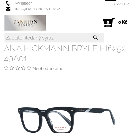
608959930
CZK
EUR
INFO@FASHIONCENTER.CZ
0 Kč
0
ANA HICKMANN BRÝLE HI6252
49A01
Neohodnoceno