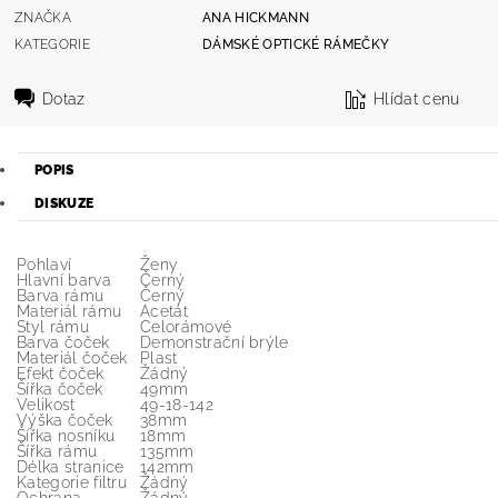
ZNAČKA
ANA HICKMANN
KATEGORIE
DÁMSKÉ OPTICKÉ RÁMEČKY
Dotaz
Hlídat cenu
POPIS
DISKUZE
Pohlaví
Ženy
Hlavní barva
Černý
Barva rámu
Černý
Materiál rámu
Acetát
Styl rámu
Celorámové
Barva čoček
Demonstrační brýle
Materiál čoček
Plast
Efekt čoček
Žádný
Šířka čoček
49mm
Velikost
49-18-142
Výška čoček
38mm
Šířka nosníku
18mm
Šířka rámu
135mm
Délka stranice
142mm
Kategorie filtru
Žádný