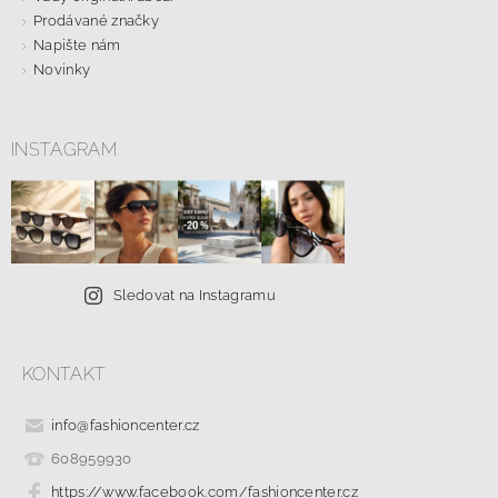
Prodávané značky
Napište nám
Novinky
INSTAGRAM
Sledovat na Instagramu
KONTAKT
info
@
fashioncenter.cz
608959930
https://www.facebook.com/fashioncenter.cz