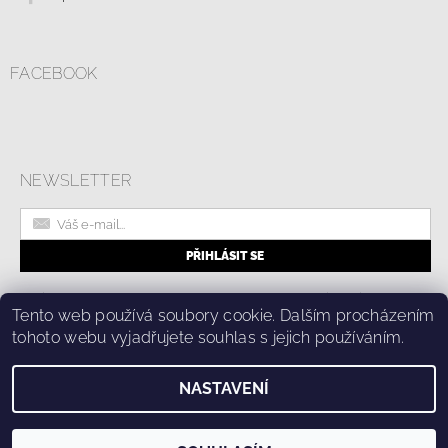
FACEBOOK
NEWSLETTER
|
Online formulář pro odstoupení od smlouvy
Kolik stojí doprava?
Tento web používá soubory cookie. Dalším procházením
|
Ochrana osobních údajů a cookies
tohoto webu vyjadřujete souhlas s jejich používáním.
NASTAVENÍ
2026 © Fashion Center, všechna práva vyhrazena