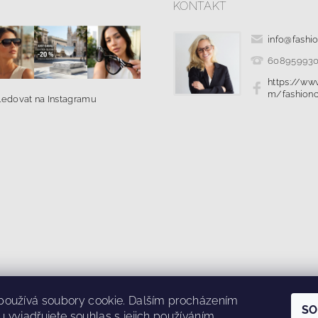
KONTAKT
info
@
fashi
60895993
https://ww
m/fashionc
ledovat na Instagramu
|
|
ř pro odstoupení od smlouvy
Kolik stojí doprava?
Ochrana osobních ú
používá soubory cookie. Dalším procházením
SO
 vyjadřujete souhlas s jejich používáním.