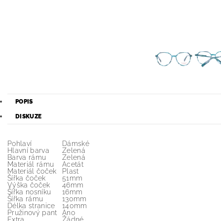
POPIS
DISKUZE
Pohlaví
Dámské
Hlavní barva
Zelená
Barva rámu
Zelená
Materiál rámu
Acetát
Materiál čoček
Plast
Šířka čoček
51mm
Výška čoček
46mm
Šířka nosníku
16mm
Šířka rámu
130mm
Délka stranice
140mm
Pružinový pant
Ano
Extra
Žádné