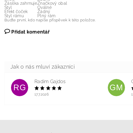
Zásilka zahrnuje
Značkový obal
Styl
Oválné
Efekt čoček
Žádný
Styl rámu
Plný rám
Buďte první, kdo napíše příspěvek k této položce.
Přidat komentář
Radim Gajdos
RG
GM
17.7.2026
1