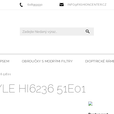
608959930
INFO@FASHIONCENTER.CZ
IPSEM
OBROUČKY S MODRÝMI FILTRY
DIOPTRICKÉ RÁM
36 51E01
 FILTRY
SLUNEČNÍ BRÝLE
LYŽAŘSKÉ BRÝLE
HO
E HI6236 51E01
OBCHODU
MOJE OBLÍBENÉ