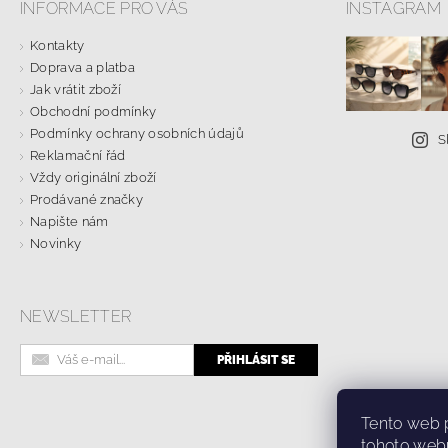
INFORMACE PRO VÁS
INSTAGRAM
Kontakty
Doprava a platba
Jak vrátit zboží
Obchodní podmínky
Podmínky ochrany osobních údajů
S
Reklamační řád
Vždy originální zboží
Prodávané značky
Napište nám
Novinky
NEWSLETTER
Online formulá
Tento web 
tohoto webu