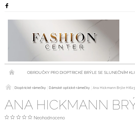
OBROUČKY PRO DIOPTRICKÉ BRÝLE SE SLUNEČNÍM KL
RÁMY S KLIPSY NA SLUNEČNÍ BRÝLE
Dioptrické rámečky
Dámské optické rámečky
Ana Hickmann Brýle HI62
RÁMCE S MODRÝMI
ANA HICKMANN BRÝL
OBCHODNÍ PODMÍNKY
KONTAKTY
HODNOCENÍ 
Neohodnoceno