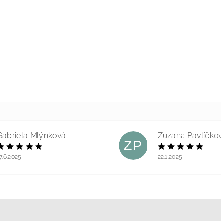
Gabriela Mlýnková
Zuzana Pavlíčko
ZP
7.6.2025
22.1.2025