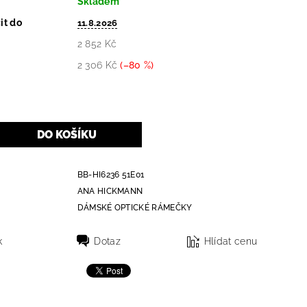
Skladem
it do
11.8.2026
2 852 Kč
2 306 Kč
(–80 %)
BB-HI6236 51E01
ANA HICKMANN
DÁMSKÉ OPTICKÉ RÁMEČKY
k
Dotaz
Hlídat cenu