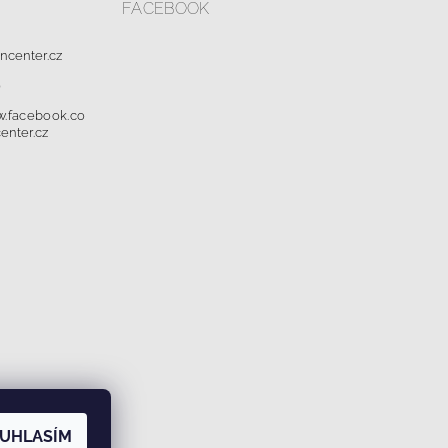
FACEBOOK
oncenter.cz
0
w.facebook.co
enter.cz
dajů a cookies
UHLASÍM