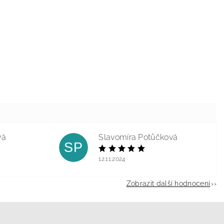
vá
Slavomíra Potůčková
SP
12.11.2024
Zobrazit další hodnocení