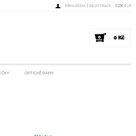
|
CZK
PŘIHLÁŠENÍ
REGISTRACE
EUR
0 Kč
0
EČKY
OPTICKÉ RÁMY
DINKY
LUXUSNÍ SVÍČKY