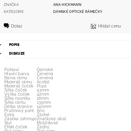
ZNAČKA
ANA HICKMANN
KATEGORIE
DÁMSKÉ OPTICKÉ RÁMEČKY
Dotaz
Hlídat cenu
POPIS
DISKUZE
Pohlaví
Dámské
Hlavní barva
Červená
Barva rámu
Červená
Materiál rámu
Acetát
Materiál čoček
Plast
Šířka čoček
53mm
Výška čoček
42mm
Šířka nosníku
16mm
Šířka rámu
135mm
Délka stranice
140mm
Pružinový pant
Ano
Extra
Žádné
Zásilka zahrnuje
Značkový obal
Styl
Motýlíkové
Efekt čoček
Žádný