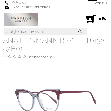
608959930
CZK
EUR
INFO@FASHIONCENTER.CZ
0 Kč
0
ANA HICKMANN BRÝLE HI6132E
53H01
Neohodnoceno