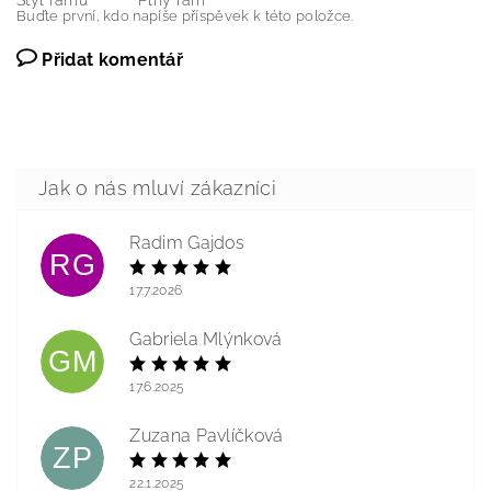
Styl rámu
Plný rám
Buďte první, kdo napíše příspěvek k této položce.
Přidat komentář
Radim Gajdos
RG
17.7.2026
Gabriela Mlýnková
GM
17.6.2025
Zuzana Pavlíčková
ZP
22.1.2025