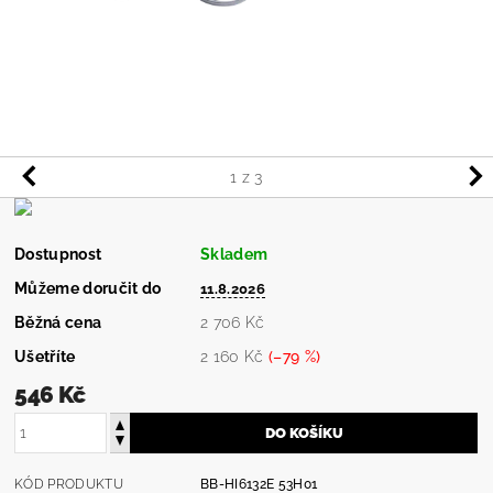
1
z 3
Dostupnost
Skladem
Můžeme doručit do
11.8.2026
Běžná cena
2 706 Kč
Ušetříte
2 160 Kč
(–79 %)
546 Kč
KÓD PRODUKTU
BB-HI6132E 53H01