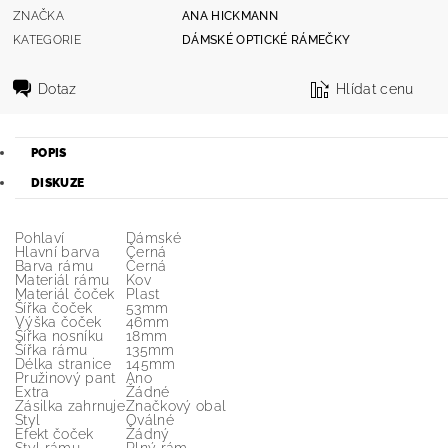
ZNAČKA
ANA HICKMANN
KATEGORIE
DÁMSKÉ OPTICKÉ RÁMEČKY
Dotaz
Hlídat cenu
POPIS
DISKUZE
Pohlaví
Dámské
Hlavní barva
Černá
Barva rámu
Černá
Materiál rámu
Kov
Materiál čoček
Plast
Šířka čoček
53mm
Výška čoček
46mm
Šířka nosníku
18mm
Šířka rámu
135mm
Délka stranice
145mm
Pružinový pant
Ano
Extra
Žádné
Zásilka zahrnuje
Značkový obal
Styl
Oválné
Efekt čoček
Žádný