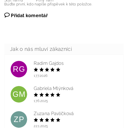
Styl rámu
Plný rám
Buďte první, kdo napíše příspěvek k této položce.
Přidat komentář
Radim Gajdos
RG
17.7.2026
Gabriela Mlýnková
GM
17.6.2025
Zuzana Pavlíčková
ZP
22.1.2025