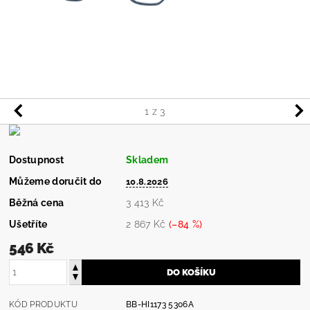
1
z 3
Dostupnost
Skladem
Můžeme doručit do
10.8.2026
Běžná cena
3 413 Kč
Ušetříte
2 867 Kč
(–84 %)
546 Kč
KÓD PRODUKTU
BB-HI1173 5306A