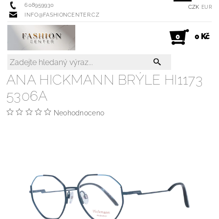
608959930
CZK
EUR
INFO@FASHIONCENTER.CZ
0 Kč
0
ANA HICKMANN BRÝLE HI1173
5306A
Neohodnoceno