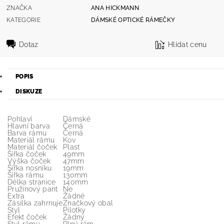
ZNAČKA
ANA HICKMANN
KATEGORIE
DÁMSKÉ OPTICKÉ RÁMEČKY
Dotaz
Hlídat cenu
POPIS
DISKUZE
Pohlaví
Dámské
Hlavní barva
Černá
Barva rámu
Černá
Materiál rámu
Kov
Materiál čoček
Plast
Šířka čoček
49mm
Výška čoček
47mm
Šířka nosníku
19mm
Šířka rámu
130mm
Délka stranice
140mm
Pružinový pant
Ne
Extra
Žádné
Zásilka zahrnuje
Značkový obal
Styl
Pilotky
Efekt čoček
Žádný