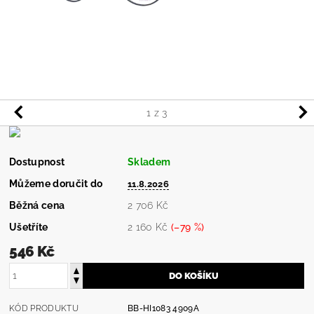
1
z 3
Dostupnost
Skladem
Můžeme doručit do
11.8.2026
Běžná cena
2 706 Kč
Ušetříte
2 160 Kč
(–79 %)
546 Kč
KÓD PRODUKTU
BB-HI1083 4909A