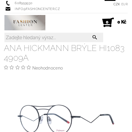
608959930
CZK
EUR
INFO@FASHIONCENTER.CZ
0 Kč
0
ANA HICKMANN BRÝLE HI1083
4909A
Neohodnoceno