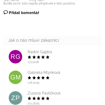
Styl rámu
Plný rám
Buďte první, kdo napíše příspěvek k této položce.
Přidat komentář
Radim Gajdos
RG
17.7.2026
Gabriela Mlýnková
GM
17.6.2025
Zuzana Pavlíčková
ZP
22.1.2025