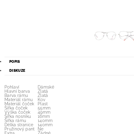
POPIS
DISKUZE
Pohlaví
Dámské
Hlavní barva
Zlatá
Barva rámu
Zlatá
Materiál rámu
Kov
Materiál čoček
Plast
Šířka čoček
55mm
Výška čoček
49mm
Šířka nosníku
16mm
Šířka rámu
140mm
Délka stranice
140mm
Pružinový pant
Ne
Extra
Žádné