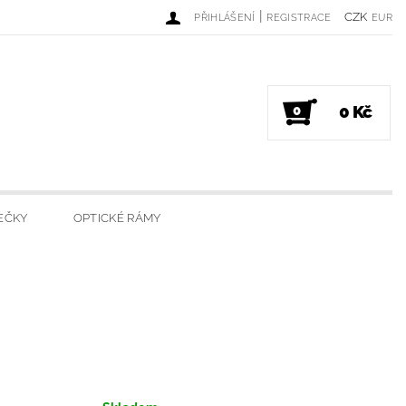
|
CZK
PŘIHLÁŠENÍ
REGISTRACE
EUR
0 Kč
0
EČKY
OPTICKÉ RÁMY
DINKY
LUXUSNÍ SVÍČKY