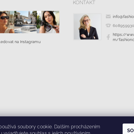
KONTAKT
info
@
fashi
60895993
https://ww
m/fashionc
ledovat na Instagramu
|
|
ř pro odstoupení od smlouvy
Kolik stojí doprava?
Ochrana osobních ú
používá soubory cookie. Dalším procházením
SO
 vyjadřujete souhlas s jejich používáním.