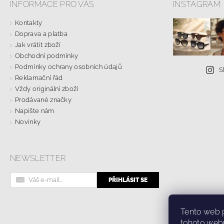
INFORMACE PRO VÁS
INSTAGRAM
Kontakty
Doprava a platba
Jak vrátit zboží
Obchodní podmínky
Podmínky ochrany osobních údajů
S
Reklamační řád
Vždy originální zboží
Prodávané značky
Napište nám
Novinky
NEWSLETTER
Online formulá
Tento web 
tohoto webu