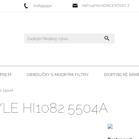
608959930
INFO@FASHIONCENTER.CZ
IPSEM
OBROUČKY S MODRÝMI FILTRY
DIOPTRICKÉ RÁM
82 5504A
 FILTRY
SLUNEČNÍ BRÝLE
LYŽAŘSKÉ BRÝLE
HO
E HI1082 5504A
OBCHODU
MOJE OBLÍBENÉ