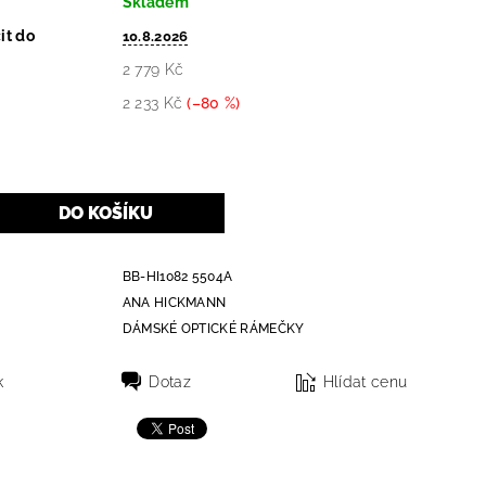
Skladem
it do
10.8.2026
2 779 Kč
2 233 Kč
(–80 %)
BB-HI1082 5504A
ANA HICKMANN
DÁMSKÉ OPTICKÉ RÁMEČKY
k
Dotaz
Hlídat cenu