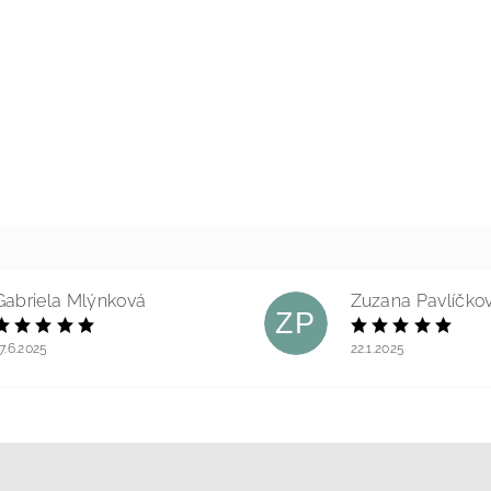
Gabriela Mlýnková
Zuzana Pavlíčko
ZP
7.6.2025
22.1.2025