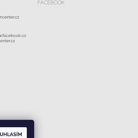
FACEBOOK
oncenter.cz
0
w.facebook.co
enter.cz
dajů a cookies
UHLASÍM