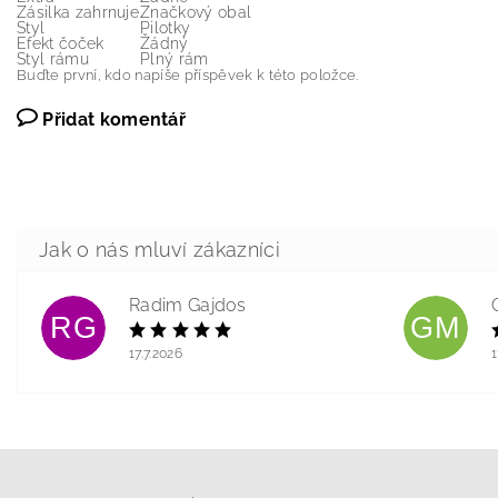
Zásilka zahrnuje
Značkový obal
Styl
Pilotky
Efekt čoček
Žádný
Styl rámu
Plný rám
Buďte první, kdo napíše příspěvek k této položce.
Přidat komentář
Radim Gajdos
RG
GM
17.7.2026
1