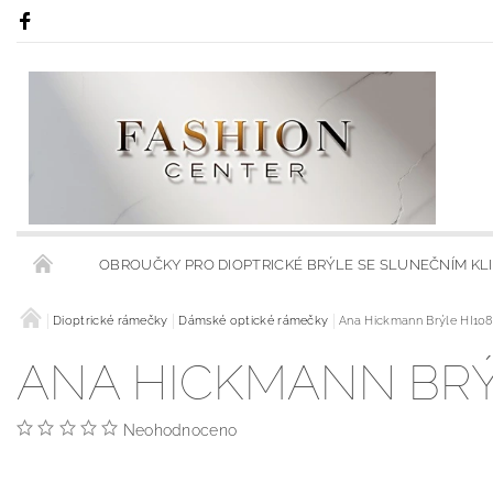
OBROUČKY PRO DIOPTRICKÉ BRÝLE SE SLUNEČNÍM KL
RÁMY S KLIPSY NA SLUNEČNÍ BRÝLE
Dioptrické rámečky
Dámské optické rámečky
Ana Hickmann Brýle HI10
RÁMCE S MODRÝMI
ANA HICKMANN BRÝL
OBCHODNÍ PODMÍNKY
KONTAKTY
HODNOCENÍ 
Neohodnoceno