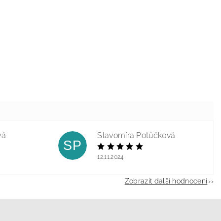
vá
Slavomíra Potůčková
SP
12.11.2024
Zobrazit další hodnocení