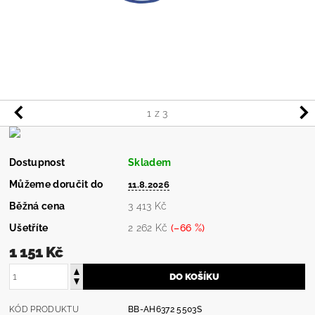
1
z 3
Dostupnost
Skladem
Můžeme doručit do
11.8.2026
Běžná cena
3 413 Kč
Ušetříte
2 262 Kč
(–66 %)
1 151 Kč
KÓD PRODUKTU
BB-AH6372 5503S