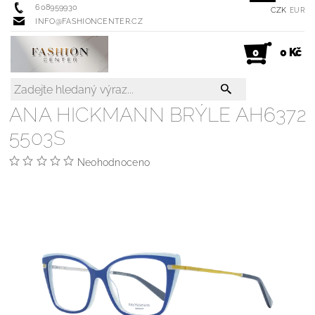
608959930
CZK
EUR
INFO@FASHIONCENTER.CZ
0 Kč
0
ANA HICKMANN BRÝLE AH6372
5503S
Neohodnoceno