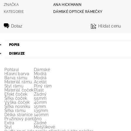
ZNAČKA
ANA HICKMANN
KATEGORIE
DÁMSKÉ OPTICKÉ RÁMEČKY
Dotaz
Hlídat cenu
POPIS
DISKUZE
Pohlaví
Dámské
Hlavní barva
Modrá
Barva rámu
Modrá
Materiál rámu
Acetát
Styl rámu
Plný rám
Materiál čoček
Plast
Efekt čoček
Žádný
Šířka čoček
55mm
Výška čoček
40mm
Šířka nosníku
15mm
Šířka rámu
135mm
Délka stranice
140mm
Pružinový pant
Ano
Extra
Žádné
Styl
Motýlíkové