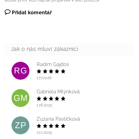
Buďte první, kdo napíše příspěvek k této položce.
Přidat komentář
Radim Gajdos
RG
17.7.2026
Gabriela Mlýnková
GM
17.6.2025
Zuzana Pavlíčková
ZP
22.1.2025